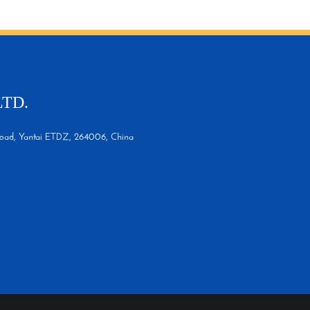
LTD.
oad, Yantai ETDZ, 264006, China