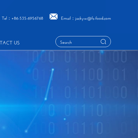
Tel：+86-535-6956768
Email：jackyw@fs-food.com
TACT US