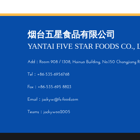
烟台五星食品有限公司
YANTAI FIVE STAR FOODS CO., 
Add：Room 908 / 1308, Hainuo Building, No.150 Changjiang R
Tel：+86-535-6956768
Fax：+86-535-695 8823
Email：jackyw@fs-food.com
Teams：jackywoo2005